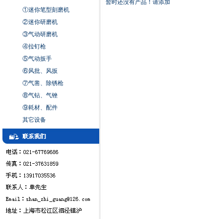
暂时还没有产品！请添加
①迷你笔型刻磨机
②迷你研磨机
③气动研磨机
④拉钉枪
⑤气动扳手
⑥风批、风扳
⑦气凿、除锈枪
⑧气钻、气锉
⑨耗材、配件
其它设备